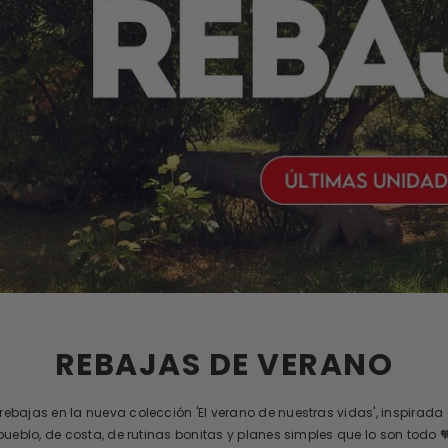
REBAJAS DE VERANO
rebajas en la nueva colección 'El verano de nuestras vidas', inspirada
pueblo, de costa, de rutinas bonitas y planes simples que lo son todo 