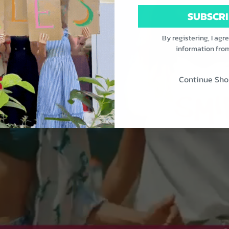
SUBSCRI
By registering, I agr
information fro
Continue Sho