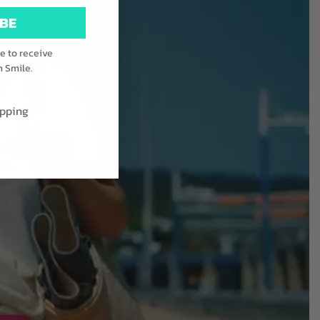
BE
ee to receive
m Smile.
pping