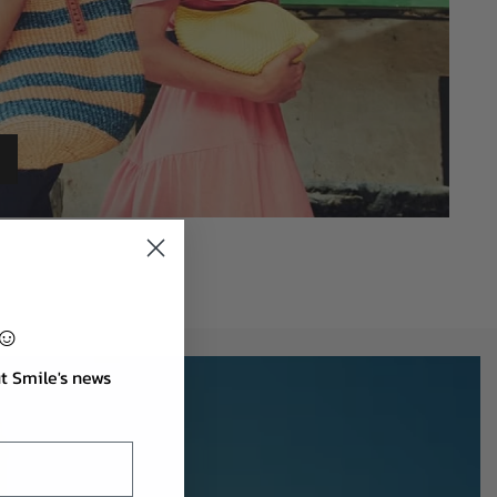
☺
ut Smile's news