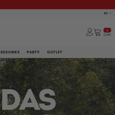
EN
ES
EN
0
0
Log in
ite
Cart
DE
ESSORIES
PARTY
OUTLET