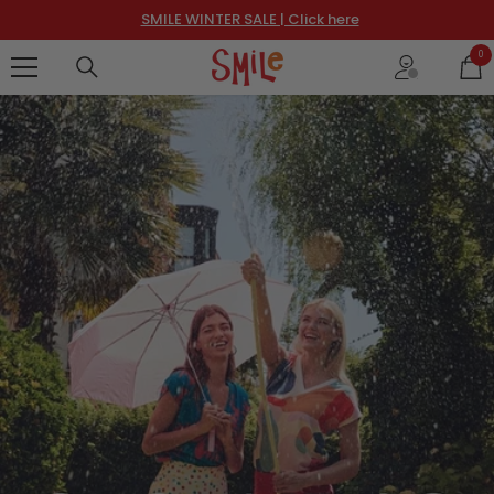
SKIP TO CONTENT
SMILE WINTER SALE | Click here
0
0
ite