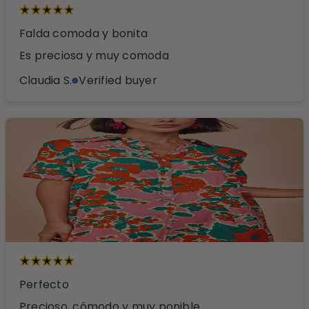
Falda comoda y bonita
Es preciosa y muy comoda
Claudia S.
Verified buyer
Perfecto
Precioso, cómodo y muy ponible