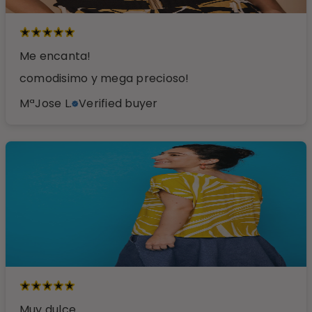
Me encanta!
comodisimo y mega precioso!
MªJose L.
Verified buyer
Muy dulce