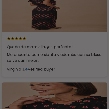
Queda de maravilla, ¡es perfecto!
Me encanta como sienta y además con su blusa
se ve aún mejor.
Virginia J.
Verified buyer