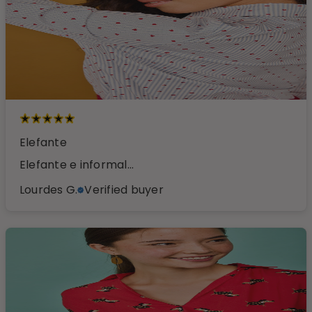
Elefante
Elefante e informal...
Lourdes G.
Verified buyer