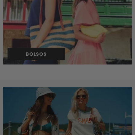
BOLSOS